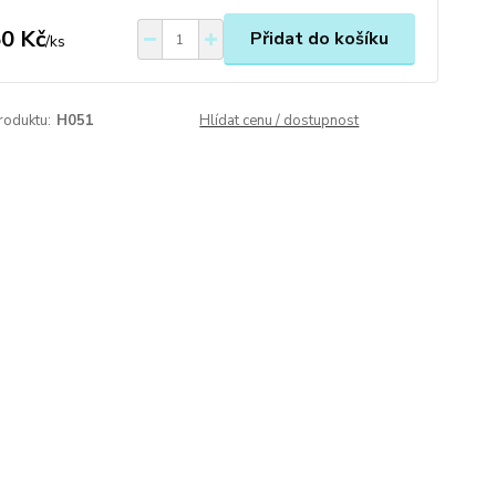
0 Kč
Přidat do košíku
/
ks
roduktu:
H051
Hlídat cenu / dostupnost