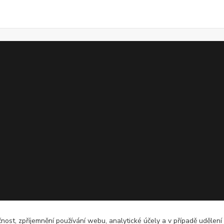
čnost, zpříjemnění používání webu, analytické účely a v případě udělení