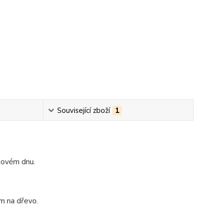
Související zboží
1
žkovém dnu.
m na dřevo.