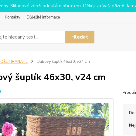
y. Skladové zboží odesílám obratem. Děkuji za Vaši přízeň, fantaz
Kontakty
Důležité informace
Hledat
KOŠE HRANATÉ
Dubový šuplík 46x30, v24 cm
vý šuplík 46x30, v24 cm
Proutě
Dos
Nej