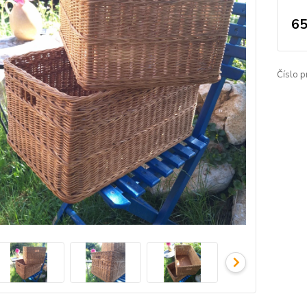
65
Číslo p