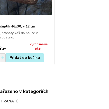
šuplík 46x30, v 12 cm
, hranatý koš do police v
 odstínu.
vyrobíme na
č
přání
/
ks
Přidat do košíku
zařazeno v kategoriích
 HRANATÉ