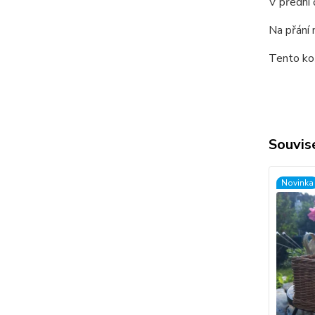
V přední 
Na přání 
Tento koš
Souvise
Novinka