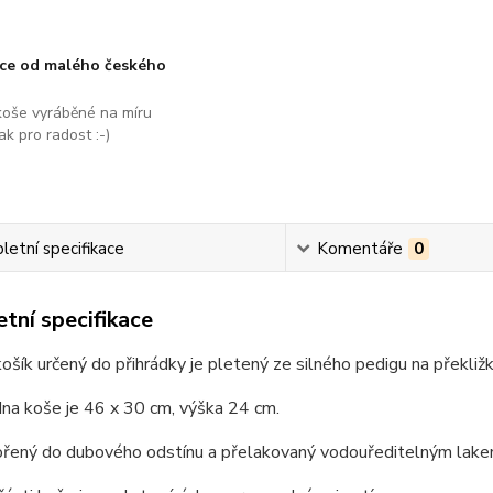
áce od malého českého
koše vyráběné na míru
ak pro radost :-)
etní specifikace
Komentáře
0
tní specifikace
ošík určený do přihrádky je pletený ze silného pedigu na překli
na koše je 46 x 30 cm, výška 24 cm.
ořený do dubového odstínu a přelakovaný vodouředitelným lake