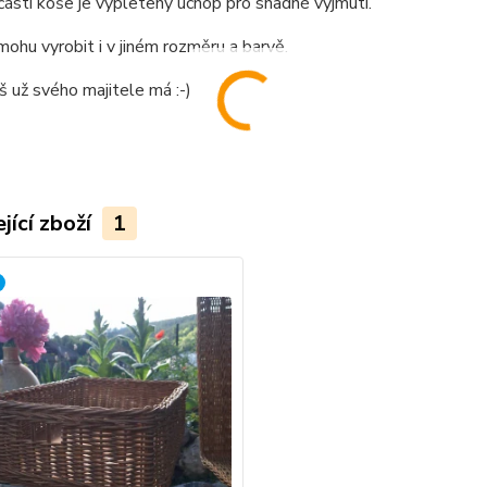
části koše je vypletený úchop pro snadné vyjmutí.
mohu vyrobit i v jiném rozměru a barvě.
 už svého majitele má :-)
jící zboží
1