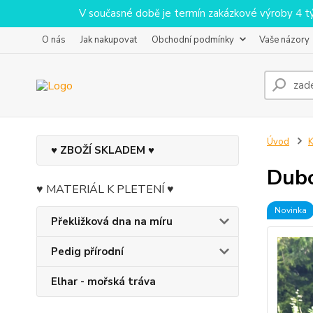
V současné době je termín zakázkové výroby 4 týdn
O nás
Jak nakupovat
Obchodní podmínky
Vaše názory
Úvod
♥ ZBOŽÍ SKLADEM ♥
Dubo
♥ MATERIÁL K PLETENÍ ♥
Novinka
Překližková dna na míru
Pedig přírodní
Elhar - mořská tráva