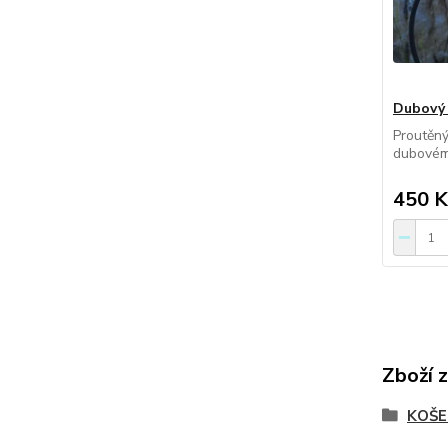
Dubový 
Proutěný
dubovém
450 K
Zboží 
KOŠE