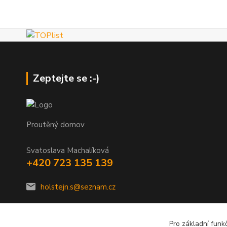
Zeptejte se :-)
Proutěný domov
Svatoslava Machalíková
+420 723 135 139
holstejn.s@seznam.cz
Pro základní funk