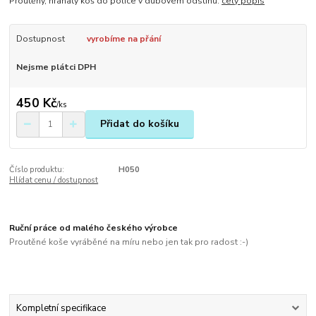
Proutěný, hranatý koš do police v dubovém odstínu.
celý popis
Dostupnost
vyrobíme na přání
Nejsme plátci DPH
450 Kč
/
ks
Přidat do košíku
Číslo produktu:
H050
Hlídat cenu / dostupnost
Ruční práce od malého českého výrobce
Proutěné koše vyráběné na míru nebo jen tak pro radost :-)
Kompletní specifikace