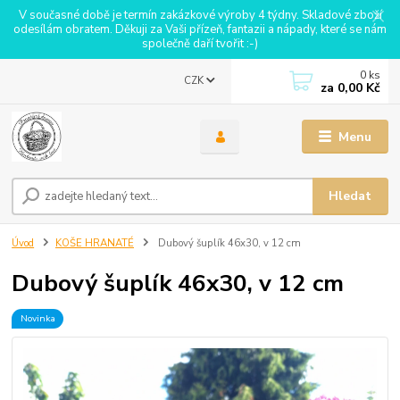
V současné době je termín zakázkové výroby 4 týdny. Skladové zboží
odesílám obratem. Děkuji za Vaši přízeň, fantazii a nápady, které se nám
společně daří tvořit :-)
0
ks
CZK
za
0,00 Kč
Menu
Hledat
Úvod
KOŠE HRANATÉ
Dubový šuplík 46x30, v 12 cm
Dubový šuplík 46x30, v 12 cm
Novinka