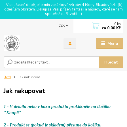
V současné době je termín zakázkové výroby 4 týdny. Skladové zboží
odesílám obratem. Děkuji za Vaši přízeň, fantazii a nápady, které se nám
společně daří tvořit :-)
0
ks
CZK
za
0,00 Kč
Menu
Hledat
Úvod
Jak nakupovat
Jak nakupovat
1 - V detailu nebo v boxu produktu proklikněte na tlačítko
"Koupit"
2 - Produkt se (pokud je skladem) přesune do košíku.