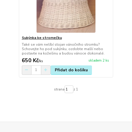
Sukýnka ke stromečku
Také se vám nelíbí stojan vánočního stromku?
Schovejte ho pod sukýnku, ozdobte mašlí nebo
postavte na kožešinu a budou vánoce dokonalé.
650 Kč
skladem 2 ks
/
ks
Přidat do košíku
strana
z 1