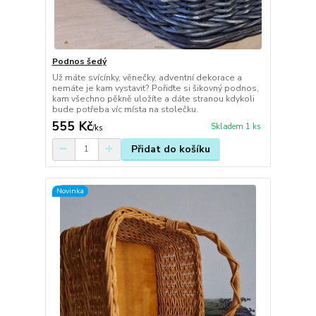
Podnos šedý
Už máte svícínky, věnečky, adventní dekorace a
nemáte je kam vystavit? Pořiďte si šikovný podnos,
kam všechno pěkně uložíte a dáte stranou kdykoli
bude potřeba víc místa na stolečku.
555 Kč
Skladem 1 ks
/
ks
Přidat do košíku
Novinka