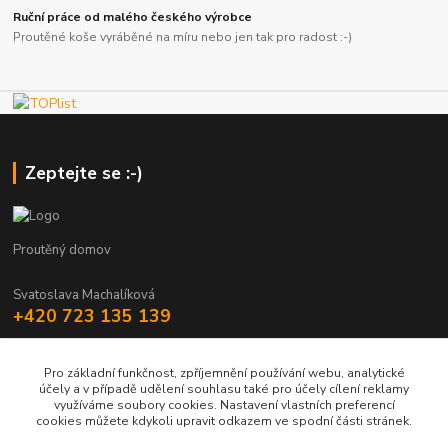
Ruční práce od malého českého výrobce
Proutěné koše vyráběné na míru nebo jen tak pro radost :-)
Zeptejte se :-)
Proutěný domov
Svatoslava Machalíková
+420 723 135 139
holstejn.s@seznam.cz
Pro základní funkčnost, zpříjemnění používání webu, analytické
účely a v případě udělení souhlasu také pro účely cílení reklamy
využíváme soubory cookies. Nastavení vlastních preferencí
cookies můžete kdykoli upravit odkazem ve spodní části stránek.