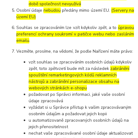
době společnost nevyužívá
Osobní údaje
nebudou
předány mimo území EU.
(Servery na
území EU)
Souhlas se zpracováním lze vzít kdykoliv zpět, a to
úpravou
preferencí ochrany soukromí v patičce webu nebo zasláním
emailu
.
Vezměte, prosíme, na vědomí, že podle Nařízení máte právo:
vzít souhlas se zpracováním osobních údajů kdykoliv
zpět, toto zpětvzetí bude mít za následek
zabránění
spouštění remarketingových kódů reklamních
nástrojů a zabránění personalizace obsahu na
webových stránkách e-shopu
požadovat po Správci informaci, jaké vaše osobní
údaje zpracovává
vyžádat si u Správce přístup k vašim zpracovávaným
osobním údajům a požadovat jejich kopii
u automatizovaně zpracovaných osobních údajů na
jejich přenositelnost
nechat vaše zpracovávané osobní údaje aktualizovat