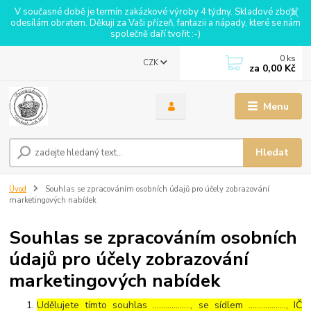
V současné době je termín zakázkové výroby 4 týdny. Skladové zboží
odesílám obratem. Děkuji za Vaši přízeň, fantazii a nápady, které se nám
společně daří tvořit :-)
0
ks
CZK
za
0,00 Kč
Menu
Hledat
Úvod
Souhlas se zpracováním osobních údajů pro účely zobrazování
marketingových nabídek
Souhlas se zpracováním osobních
údajů pro účely zobrazování
marketingových nabídek
Udělujete tímto souhlas ……………..., se sídlem ………………, IČ