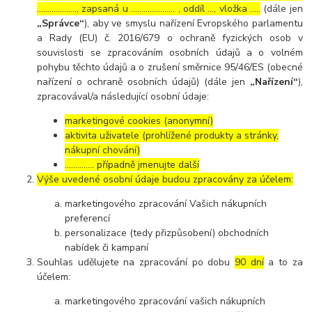
………………., zapsaná u ………………… , oddíl …, vložka …..
(dále jen
„Správce“
), aby ve smyslu nařízení Evropského parlamentu
a Rady (EU) č. 2016/679 o ochraně fyzických osob v
souvislosti se zpracováním osobních údajů a o volném
pohybu těchto údajů a o zrušení směrnice 95/46/ES (obecné
nařízení o ochraně osobních údajů) (dále jen
„Nařízení“
),
zpracovával/a následující osobní údaje:
marketingové cookies (anonymní)
aktivita uživatele (prohlížené produkty a stránky,
nákupní chování)
………….. případně jmenujte další
Výše uvedené osobní údaje budou zpracovány za účelem:
marketingového zpracování Vašich nákupních
preferencí
personalizace (tedy přizpůsobení) obchodních
nabídek či kampaní
Souhlas udělujete na zpracování po dobu
90 dní
a to za
účelem:
marketingového zpracování vašich nákupních