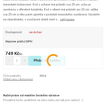
mexickým kobercem. Koš s uchem má průměr cca 25 cm, ucho je
vyrobeno z dřevěné kulatinky. Koš s víkem má průměr asi 20 cm, výška
cca 25 cm a víko jsem upletla v podobě mexického sombrera. Vyrobím
na objednávku, v současné době není s...
celý popis
Dostupnost
na dotaz
Nejsme plátci DPH
749 Kč
/
ks
Přidat do košíku
Číslo produktu:
K013
Hlídat cenu / dostupnost
Ruční práce od malého českého výrobce
Proutěné koše vyráběné na míru nebo jen tak pro radost :-)