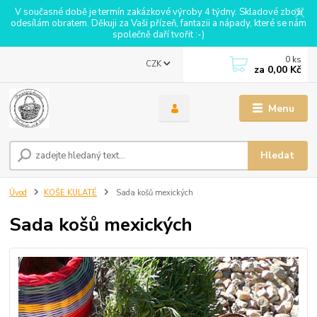
V současné době je termín zakázkové výroby 4 týdny. Skladové zboží
odesílám obratem. Děkuji za Vaši přízeň, fantazii a nápady, které se nám
společně daří tvořit :-)
0
ks
CZK
za
0,00 Kč
Menu
Hledat
Úvod
KOŠE KULATÉ
Sada košů mexických
Sada košů mexických