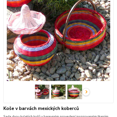
Koše v barvách mexických koberců
Sada dvou kulatých košů v barevném provedení inspirovaném tkaným