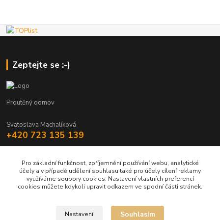
Zeptejte se :-)
Proutěný domov
Svatoslava Machalíková
+420 723 135 139
holstejn.s@seznam.cz
Pro základní funkčnost, zpříjemnění používání webu, analytické
účely a v případě udělení souhlasu také pro účely cílení reklamy
využíváme soubory cookies. Nastavení vlastních preferencí
cookies můžete kdykoli upravit odkazem ve spodní části stránek.
Upravit sběr cookies.
Souhlasím
Nastavení