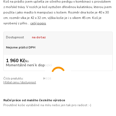
Koš na prádlo jsem upletla ze silného pedigu v kombinaci s provázkem
z mořské trávy. V rozích je koš vyztužen dřevěnou kulatinkou, kterou jsem
použila i jako madlo k manipulaci s košem. Rozměr dna koše je 40 x 30
cm, rozměr víka je 42 x 32 cm, výška koše je i s víkem 45 cm. Koš je
vyrobený z příro...
celý popis
Dostupnost
na dotaz
Nejsme plátci DPH
1 960 Kč
/
ks
Momentálně není k dispozici
Číslo produktu:
H026
Hlídat cenu / dostupnost
Ruční práce od malého českého výrobce
Proutěné koše vyráběné na míru nebo jen tak pro radost :-)