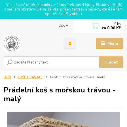
V současné době je termín zakázkové výroby 4 týdny. Skladové zboží
odesílám obratem. Děkuji za Vaši přízeň, fantazii a nápady, které se nám
společně daří tvořit :-)
0
ks
CZK
za
0,00 Kč
Menu
Hledat
Úvod
KOŠE HRANATÉ
Prádelní koš s mořskou trávou - malý
Prádelní koš s mořskou trávou -
malý