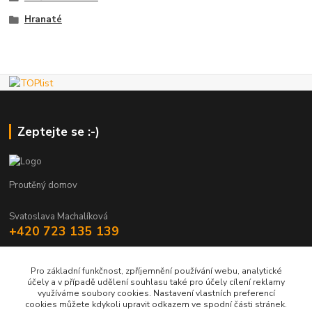
Hranaté
Zeptejte se :-)
Proutěný domov
Svatoslava Machalíková
+420 723 135 139
holstejn.s@seznam.cz
Pro základní funkčnost, zpříjemnění používání webu, analytické
účely a v případě udělení souhlasu také pro účely cílení reklamy
využíváme soubory cookies. Nastavení vlastních preferencí
cookies můžete kdykoli upravit odkazem ve spodní části stránek.