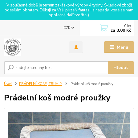
V současné době je termín zakázkové výroby 4 týdny. Skladové zboží
odesílám obratem. Děkuji za Vaši přízeň, fantazii a nápady, které se nám
společně daří tvořit :-)
0
ks
CZK
za
0,00 Kč
Menu
Hledat
Úvod
PRÁDELNÍ KOŠE, TRUHLY
Prádelní koš modré proužky
Prádelní koš modré proužky