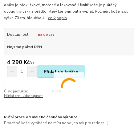
a víko je překližkové, mořené a lakované. Uvnitř koše je plátěný
dvoudílný vak na prádlo, který lze vyjmout a vyprat. Rozměry koše jsou :
výška 70 cm, hloubka 4...
celý popis
Dostupnost
na dotaz
Nejsme plátci DPH
4 290 Kč
/
ks
Přidat do košíku
Číslo produktu:
H016
Hlídat cenu / dostupnost
Ruční práce od malého českého výrobce
Proutěné koše vyráběné na míru nebo jen tak pro radost :-)