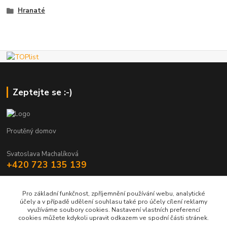
Hranaté
Zeptejte se :-)
Proutěný domov
Svatoslava Machalíková
+420 723 135 139
holstejn.s@seznam.cz
Pro základní funkčnost, zpříjemnění používání webu, analytické
účely a v případě udělení souhlasu také pro účely cílení reklamy
využíváme soubory cookies. Nastavení vlastních preferencí
cookies můžete kdykoli upravit odkazem ve spodní části stránek.