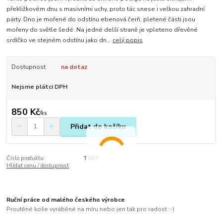
překližkovém dnu s masivními uchy, proto tác snese i velkou zahradní
párty. Dno je mořené do odstínu ebenová čerň, pletené části jsou
mořeny do světle šedé. Na jedné delší straně je vpleteno dřevěné
srdíčko ve stejném odstínu jako dn...
celý popis
Dostupnost
na dotaz
Nejsme plátci DPH
850 Kč
/
ks
Přidat do košíku
Číslo produktu:
T007
Hlídat cenu / dostupnost
Ruční práce od malého českého výrobce
Proutěné koše vyráběné na míru nebo jen tak pro radost :-)