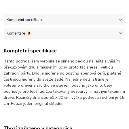
Kompletní specifikace
Komentáře
0
Kompletní specifikace
Tento podnos jsem vyrobila ze silného pedigu na ještě silnějším
překližkovém dnu s masivními uchy, proto tác snese i velkou
zahradní párty. Dno je mořené do odstínu ebenová čerň, pletené
části jsou mořeny do světle šedé. Na jedné delší straně je
vpleteno dřevěné srdíčko ve stejném odstínu jako dno. Celý
podnos je pro lepší údržbu lakovaný bezbarvým, matným lakem na
dřevo. Rozměry dna jsou 50 x 30 cm, výška podnosu i uchem je 15
cm. Pouze jeden originál skladem.
Zboží zařazeno v kategoriích