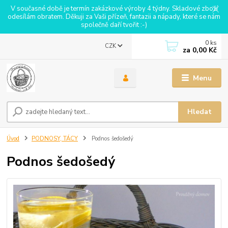
V současné době je termín zakázkové výroby 4 týdny. Skladové zboží
odesílám obratem. Děkuji za Vaši přízeň, fantazii a nápady, které se nám
společně daří tvořit :-)
0
ks
CZK
za
0,00 Kč
Menu
Hledat
Úvod
PODNOSY, TÁCY
Podnos šedošedý
Podnos šedošedý