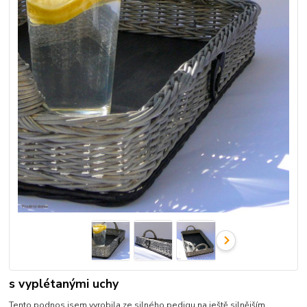
s vyplétanými uchy
Tento podnos jsem vyrobila ze silného pedigu na ještě silnějším