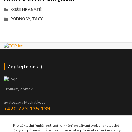
KOŠE HRANATÉ
PODNOSY, TÁCY
Zeptejte se :-)
Proutěný domov
Svatoslava Machalíková
+420 723 135 139
holstejn.s@seznam.cz
Pro základní funkčnost, zpříjemnění používání webu, analytické
účely a v případě udělení souhlasu také pro účely cílení reklamy