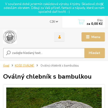
V současné době je termín zakázkové výroby 4 týdny. Skladové zboží
odesílám obratem. Děkuji za Vaši přízeň, fantazii a nápady, které se nám
společně daří tvořit :-)
0
ks
CZK
za
0,00 Kč
Menu
Hledat
Úvod
KOŠE OVÁLNÉ
Oválný chlebník s bambulkou
Oválný chlebník s bambulkou