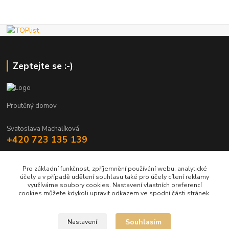
Zeptejte se :-)
Proutěný domov
Svatoslava Machalíková
+420 723 135 139
holstejn.s@seznam.cz
Pro základní funkčnost, zpříjemnění používání webu, analytické
účely a v případě udělení souhlasu také pro účely cílení reklamy
využíváme soubory cookies. Nastavení vlastních preferencí
cookies můžete kdykoli upravit odkazem ve spodní části stránek.
Upravit sběr cookies.
Souhlasím
Nastavení