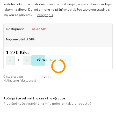
šedého odstínu a následně lakovaný bezbarvým, zdravotně nezávadným
lakem na dřevo. Do koše mohu na přání vyrobit bílou látkovou vsadku s
krajkou za příplatek -...
celý popis
Dostupnost
na dotaz
Nejsme plátci DPH
1 270 Kč
/
ks
Přidat do košíku
Číslo produktu:
O016
Hlídat cenu / dostupnost
Ruční práce od malého českého výrobce
Proutěné koše vyráběné na míru nebo jen tak pro radost :-)