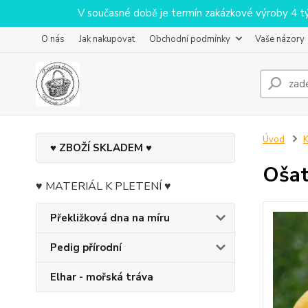
V současné době je termín zakázkové výroby 4 týdn
O nás
Jak nakupovat
Obchodní podmínky
Vaše názory
Úvod
♥ ZBOŽÍ SKLADEM ♥
Ošat
♥ MATERIÁL K PLETENÍ ♥
Překližková dna na míru
Pedig přírodní
Elhar - mořská tráva