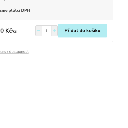
sme plátci DPH
0 Kč
Přidat do košíku
/
ks
cenu / dostupnost