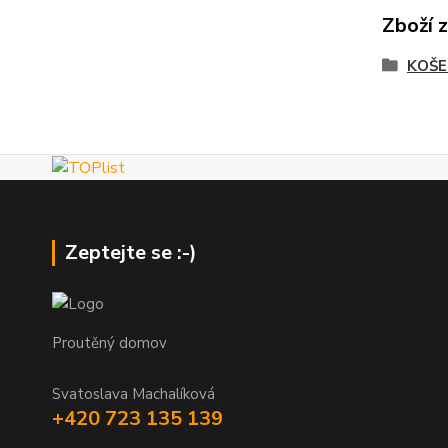
Zboží 
KOŠE
Zeptejte se :-)
Proutěný domov
Svatoslava Machalíková
+420 723 135 139