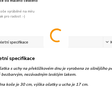
áce od malého českého
koše vyráběné na míru
ak pro radost :-)
etní specifikace
tní specifikace
šatka s uchy na překližkovém dnu je vyrobena ze silnějšího pe
 bezbarvým, nezávadným lesklým lakem.
na koše je 30 cm, výška ošatky u ucha je 17 cm.