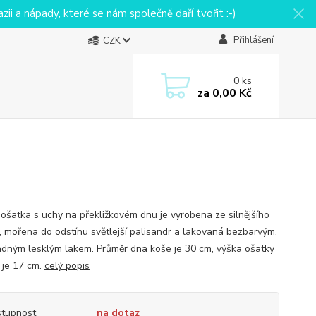
ii a nápady, které se nám společně daří tvořit :-)
Přihlášení
CZK
0
ks
za
0,00 Kč
 ošatka s uchy na překližkovém dnu je vyrobena ze silnějšího
, mořena do odstínu světlejší palisandr a lakovaná bezbarvým,
dným lesklým lakem. Průměr dna koše je 30 cm, výška ošatky
 je 17 cm.
celý popis
tupnost
na dotaz