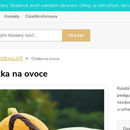
y. Skladové zboží odesílám obratem. Děkuji za Vaši přízeň, fantaz
Kontakty
Důležité informace
Hledat
KOŠE KULATÉ
Ošatka na ovoce
ka na ovoce
Kulatá
pedigu
nezáva
u ucha
Dos