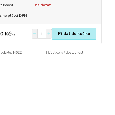
tupnost
na dotaz
sme plátci DPH
0 Kč
Přidat do košíku
/
ks
roduktu:
H022
Hlídat cenu / dostupnost