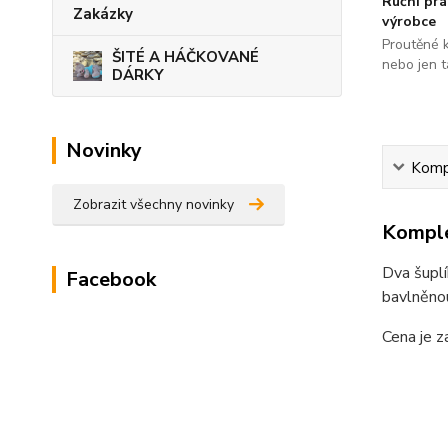
Ruční pr
Zakázky
výrobce
Proutěné 
ŠITÉ A HÁČKOVANÉ
nebo jen t
DÁRKY
Novinky
Kompl
Zobrazit všechny novinky
Komple
Dva šuplí
Facebook
bavlněnou
Cena je z