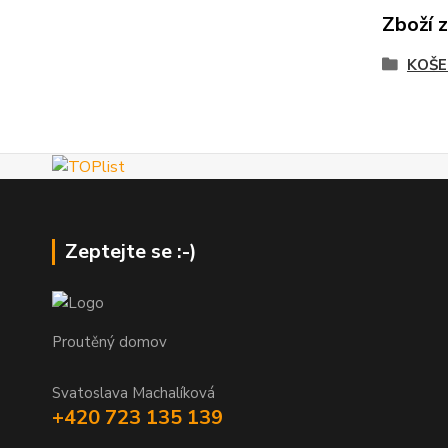
Zboží 
KOŠE
Zeptejte se :-)
Proutěný domov
Svatoslava Machalíková
+420 723 135 139