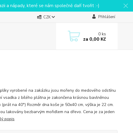
ii a nápady, které se nám společně daří tvořit :-)
Přihlášení
CZK
0
ks
za
0,00 Kč
plíky vyrobené na zakázku jsou mořeny do medového odstínu
řní vsadka z bílého plátna je zakončena krásnou bavlněnou
u (prát na 40°) Rozměr dna koše je 50x40 cm, výška je 22 cm.
sou lakovány bezbarvým mořidlem na dřevo. Cena je za jeden
lý popis