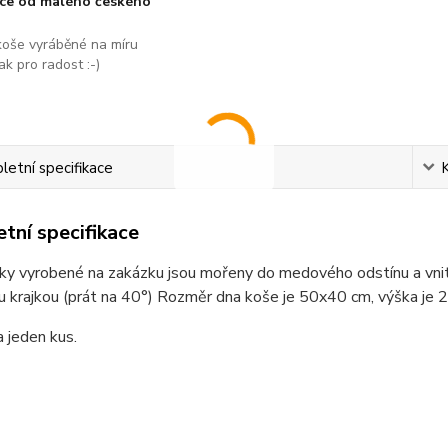
áce od malého českého
koše vyráběné na míru
ak pro radost :-)
etní specifikace
tní specifikace
ky vyrobené na zakázku jsou mořeny do medového odstínu a vnitř
 krajkou (prát na 40°) Rozměr dna koše je 50x40 cm, výška je 
a jeden kus.