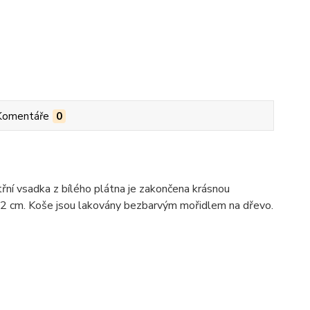
Komentáře
0
ní vsadka z bílého plátna je zakončena krásnou
22 cm. Koše jsou lakovány bezbarvým mořidlem na dřevo.