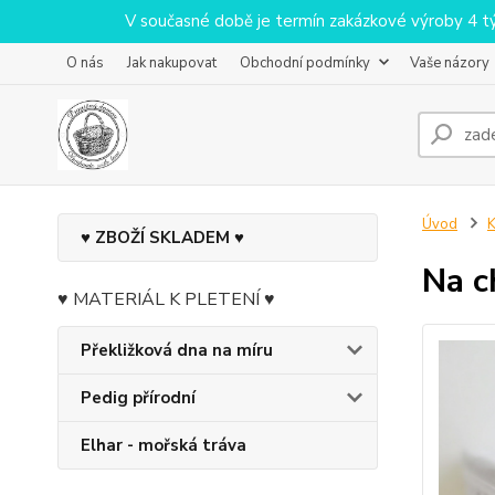
V současné době je termín zakázkové výroby 4 týdn
O nás
Jak nakupovat
Obchodní podmínky
Vaše názory
Úvod
♥ ZBOŽÍ SKLADEM ♥
Na c
♥ MATERIÁL K PLETENÍ ♥
Překližková dna na míru
Pedig přírodní
Elhar - mořská tráva