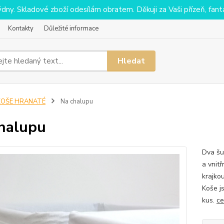
y. Skladové zboží odesílám obratem. Děkuji za Vaši přízeň, fantaz
Kontakty
Důležité informace
Hledat
KOŠE HRANATÉ
Na chalupu
halupu
Dva šu
a vnit
krajko
Koše j
kus.
ce