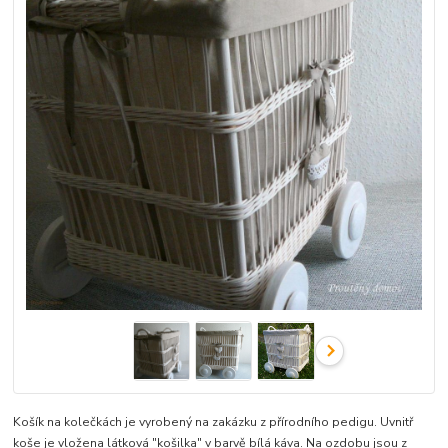
Košík na kolečkách je vyrobený na zakázku z přírodního pedigu. Uvnitř
koše je vložena látková "košilka" v barvě bílá káva. Na ozdobu jsou z