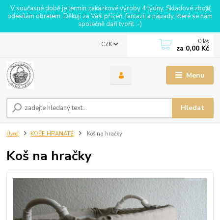
V současné době je termín zakázkové výroby 4 týdny. Skladové zboží
odesílám obratem. Děkuji za Vaši přízeň, fantazii a nápady, které se nám
společně daří tvořit :-)
0
ks
CZK
za
0,00 Kč
Menu
Hledat
Úvod
KOŠE HRANATÉ
Koš na hračky
Koš na hračky