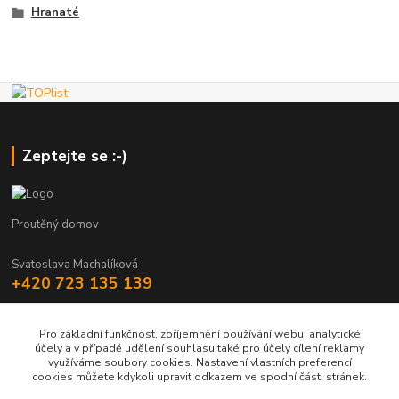
Hranaté
Zeptejte se :-)
Proutěný domov
Svatoslava Machalíková
+420 723 135 139
holstejn.s@seznam.cz
Pro základní funkčnost, zpříjemnění používání webu, analytické
účely a v případě udělení souhlasu také pro účely cílení reklamy
využíváme soubory cookies. Nastavení vlastních preferencí
cookies můžete kdykoli upravit odkazem ve spodní části stránek.