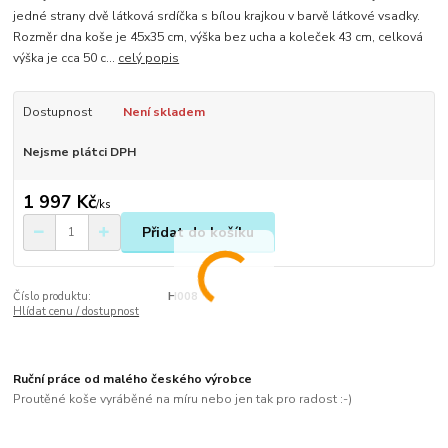
jedné strany dvě látková srdíčka s bílou krajkou v barvě látkové vsadky.
Rozměr dna koše je 45x35 cm, výška bez ucha a koleček 43 cm, celková
výška je cca 50 c...
celý popis
Dostupnost
Není skladem
Nejsme plátci DPH
1 997 Kč
/
ks
Přidat do košíku
Číslo produktu:
H008
Hlídat cenu / dostupnost
Ruční práce od malého českého výrobce
Proutěné koše vyráběné na míru nebo jen tak pro radost :-)