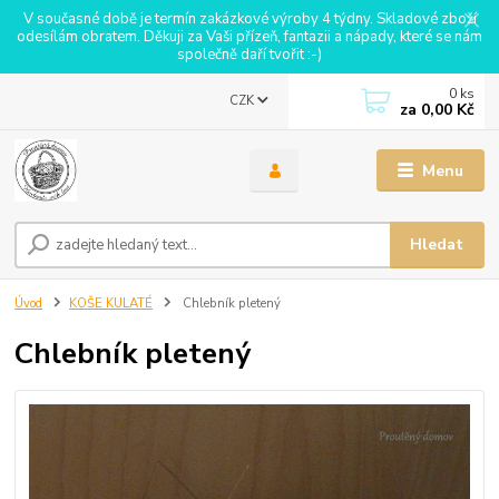
V současné době je termín zakázkové výroby 4 týdny. Skladové zboží
odesílám obratem. Děkuji za Vaši přízeň, fantazii a nápady, které se nám
společně daří tvořit :-)
0
ks
CZK
za
0,00 Kč
Menu
Hledat
Úvod
KOŠE KULATÉ
Chlebník pletený
Chlebník pletený