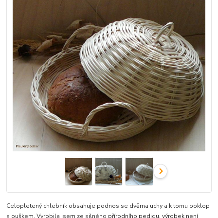
Celopletený chlebník obsahuje podnos se dvěma uchy a k tomu poklop
s ouškem. Vyrobila jsem ze silného přírodního pedigu, výrobek není