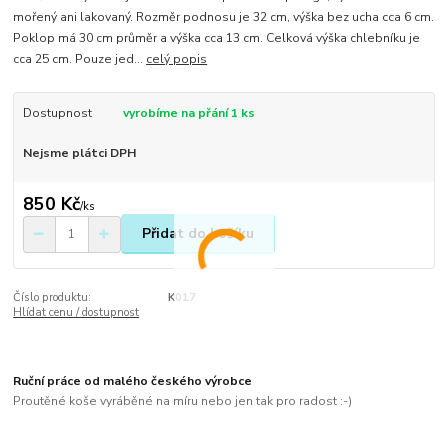
mořený ani lakovaný. Rozměr podnosu je 32 cm, výška bez ucha cca 6 cm.
Poklop má 30 cm průměr a výška cca 13 cm. Celková výška chlebníku je
cca 25 cm. Pouze jed...
celý popis
Dostupnost
vyrobíme na přání 1 ks
Nejsme plátci DPH
850 Kč
/
ks
Přidat do košíku
Číslo produktu:
K017
Hlídat cenu / dostupnost
Ruční práce od malého českého výrobce
Proutěné koše vyráběné na míru nebo jen tak pro radost :-)