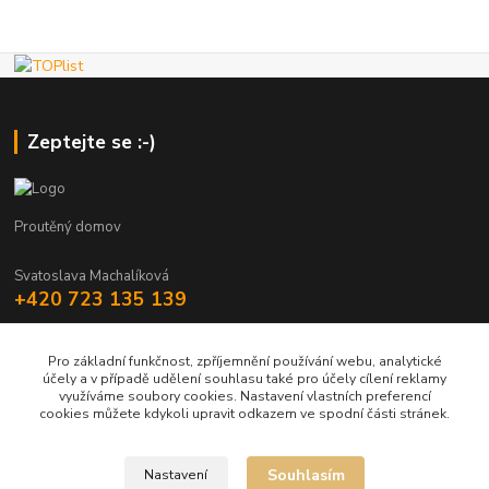
Zeptejte se :-)
Proutěný domov
Svatoslava Machalíková
+420 723 135 139
holstejn.s@seznam.cz
Pro základní funkčnost, zpříjemnění používání webu, analytické
účely a v případě udělení souhlasu také pro účely cílení reklamy
využíváme soubory cookies. Nastavení vlastních preferencí
cookies můžete kdykoli upravit odkazem ve spodní části stránek.
Upravit sběr cookies.
Souhlasím
Nastavení