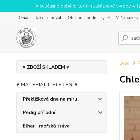
V současné době je termín zakázkové výroby 4 týdn
O nás
Jak nakupovat
Obchodní podmínky
Vaše názory
Úvod
♥ ZBOŽÍ SKLADEM ♥
Chle
♥ MATERIÁL K PLETENÍ ♥
Překližková dna na míru
Pedig přírodní
Elhar - mořská tráva