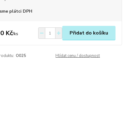
sme plátci DPH
0 Kč
Přidat do košíku
/
ks
roduktu:
O025
Hlídat cenu / dostupnost