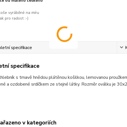
áce od malého českého
koše vyráběné na míru
ak pro radost :-)
etní specifikace
tní specifikace
hlebník s tmavě hnědou plátěnou košilkou, lemovanou proužkem.
né a ozdobené srdíčkem ze stejné látky. Rozměr oválku je 30x2
zařazeno v kategoriích