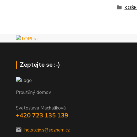
KOŠE
Zeptejte se :-)
Proutěný domov
Svatoslava Machalíková
+420 723 135 139
holstejn.s@seznam.cz