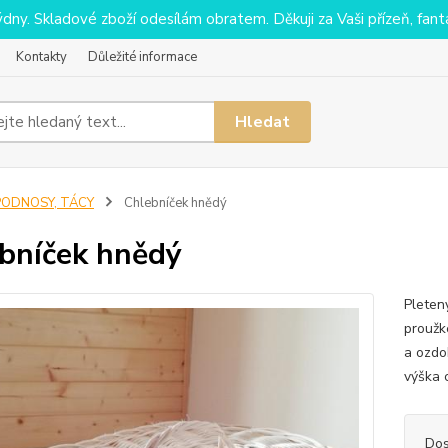
y. Skladové zboží odesílám obratem. Děkuji za Vaši přízeň, fantaz
Kontakty
Důležité informace
Hledat
PODNOSY, TÁCY
Chlebníček hnědý
bníček hnědý
Pleten
proužk
a ozdo
výška 
Dos