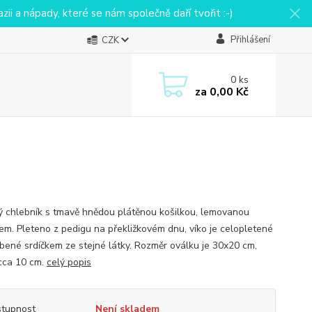
ii a nápady, které se nám společně daří tvořit :-)
Přihlášení
CZK
0
ks
za
0,00 Kč
ý chlebník s tmavě hnědou plátěnou košilkou, lemovanou
em. Pleteno z pedigu na překližkovém dnu, víko je celopletené
bené srdíčkem ze stejné látky. Rozměr oválku je 30x20 cm,
cca 10 cm.
celý popis
tupnost
Není skladem