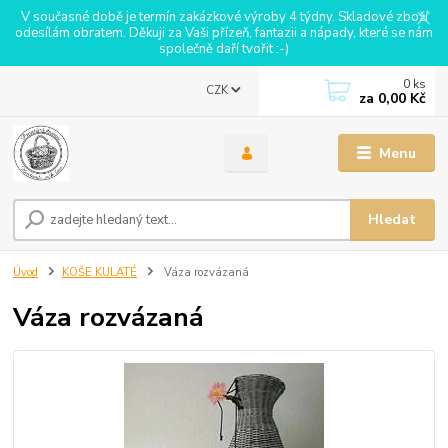
V současné době je termín zakázkové výroby 4 týdny. Skladové zboží
odesílám obratem. Děkuji za Vaši přízeň, fantazii a nápady, které se nám
společně daří tvořit :-)
0
ks
CZK
za
0,00 Kč
Menu
Hledat
Úvod
KOŠE KULATÉ
Váza rozvázaná
Váza rozvázaná