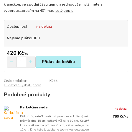
kraječkou, ve spodní části gumu a jednoduše ji stáhnete a
vyperete...prosím na 40° max.
celý popis
Dostupnost
na dotaz
Nejsme plátci DPH
420 Kč
/
ks
Přidat do košíku
Číslo produktu:
K044
Hlídat cenu / dostupnost
Podobné produkty
Karkulčina sada
na dotaz
Příborník, vařečkovník, stojánek na cokoliv :-) má
780 Kč
/
ks
průměr dna 15 cm, celková výška je 30 cm. Kulatý
košík s víkem má průměr 20 cm, výška koše je cca
12 cm. Dno koše je zdobeno technikou decoupage