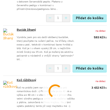
s dekorem červenobílé pepito. Pleteno z
červeného pedigu v kombinaci s
přírodní(máslovou)pedigovou šéno...
Přidat do košíku
Buclák žíhaný
na dotaz
Vyrobila jsem pro vás další oblíbený bucláček,
593 Kč
/
ks
který použijete na sušení pečiva, na křížaly, cibuli,
ovoce a pod., tetokrát v kombinaci barev hnědá a
bílá. Koš je i s víkem vysoký 28 cm, v nejširším
místě široký cca 35 cm. Koš je mořený do odstínu
palisandr a následně z vnější strany "patinován"
bíl...
Přidat do košíku
Koš růžičkový
na dotaz
Koš na prádlo jsem vyrobila na zakázku pro
3 432 Kč
/
ks
romantickou duši :-) Průměr koše je cca 40 cm a
výška asi 60 cm i s víkem. Pleteno z přírodního,
velmi silného pedigu a uvnitř koše vložena košilka
z plátna, zakončená něžnou krajkou. Na přání
upletu podobný, tento již svoji majitelku má :-).