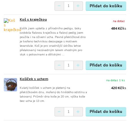
Přidat do košíku
Koš s kraječkou
na dotaz
Košík jsem upletla z přírodního pedigu, boky
484 Kč
/
ks
ozdobila fialovou kraječkou a fialový pedig jsem
použila i na oživení ucha. Pevné překližkové dno
je tvořeno technikou decoupage s motivem
levandule. Koš je pro snadnější údržbu lehce
přelakovaný nezávadným lakem vhodným pro
styk s potravinami a dětskými ...
Přidat do košíku
Košíček s uchem
na dotaz 1 ks
Kulatý košíček s uchem je pletený na
420 Kč
/
ks
překližkovém dnu, mořený do hnědého odstínu a
lakovaný. Průměr dna koše je 20 cm, výška koše
bez ucha je 13 cm.
Přidat do košíku