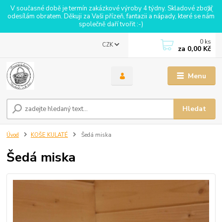
V současné době je termín zakázkové výroby 4 týdny. Skladové zboží
odesílám obratem. Děkuji za Vaši přízeň, fantazii a nápady, které se nám
společně daří tvořit :-)
0
ks
CZK
za
0,00 Kč
Menu
Hledat
Úvod
KOŠE KULATÉ
Šedá miska
Šedá miska