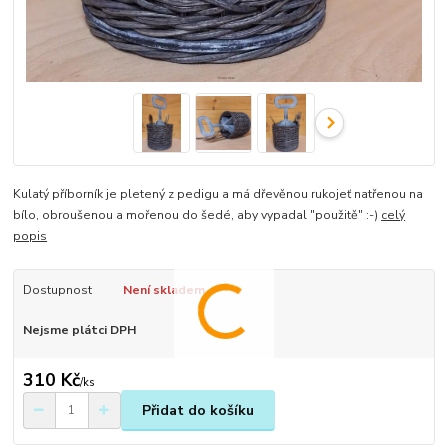
Kulatý příborník je pletený z pedigu a má dřevěnou rukojeť natřenou na
bílo, obroušenou a mořenou do šedé, aby vypadal "použitě" :-)
celý
popis
Dostupnost
Není skladem
Nejsme plátci DPH
310 Kč
/
ks
Přidat do košíku