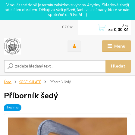
V současné době je termín zakázkové výroby 4 týdny. Skladové zboží
odesílám obratem. Děkuji za Vaši přízeň, fantazii a nápady, které se nám
společně daří tvořit :-)
0
ks
CZK
za
0,00 Kč
Menu
Hledat
Úvod
KOŠE KULATÉ
Příborník šedý
Příborník šedý
Novinka