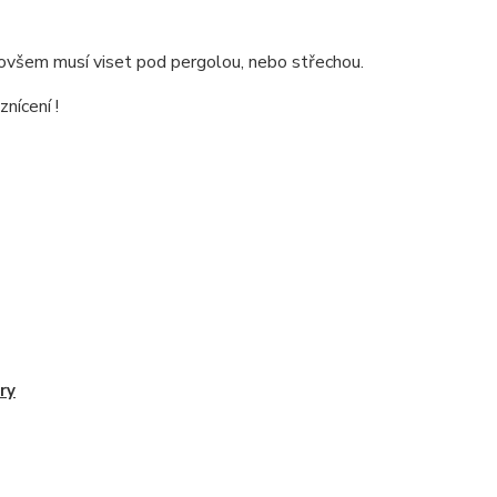
 ovšem musí viset pod pergolou, nebo střechou.
nícení !
ry