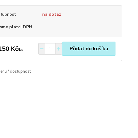
tupnost
na dotaz
sme plátci DPH
150 Kč
Přidat do košíku
/
ks
cenu / dostupnost