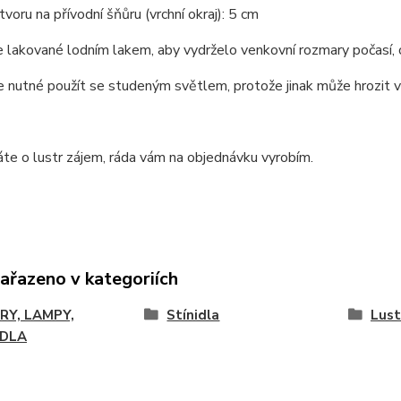
voru na přívodní šňůru (vrchní okraj): 5 cm
je lakované lodním lakem, aby vydrželo venkovní rozmary počasí,
e nutné použít se studeným světlem, protože jinak může hrozit vz
te o lustr zájem, ráda vám na objednávku vyrobím.
zařazeno v kategoriích
RY, LAMPY,
Stínidla
Lust
IDLA