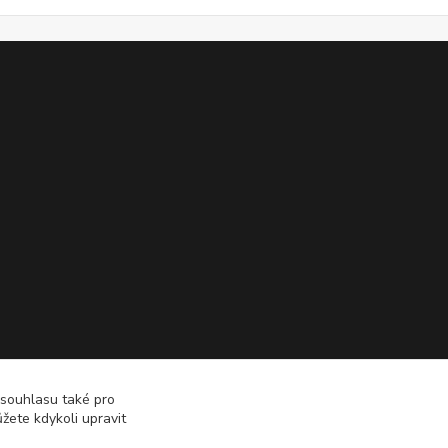
 souhlasu také pro
žete kdykoli upravit