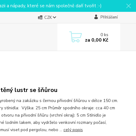
ii a nápady, které se nám společně daří tvořit :-)
Přihlášení
CZK
0
ks
za
0,00 Kč
těný lustr se šňůrou
vyrobený na zakázku s černou přívodní šňůrou v délce 150 cm.
y stínidla: Výška: 25 cm Průměr spodního okraje: cca 40 cm
otvoru na přívodní šňůru (vrchní okraj): 5 cm Stínidlo je
né lodním lakem, aby vydrželo venkovní rozmary počasí,
musí viset pod pergolou, nebo ...
celý popis