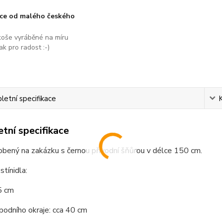
áce od malého českého
koše vyráběné na míru
ak pro radost :-)
etní specifikace
tní specifikace
obený na zakázku s černou přívodní šňůrou v délce 150 cm.
stínidla:
5 cm
odního okraje: cca 40 cm