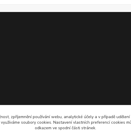
čnost, zpříjemnění používání webu, analytické účely a v případě udělení
y využíváme soubory cookies. Nastavení vlastních preferencí cookies mů
odkazem ve spodní části stránek.