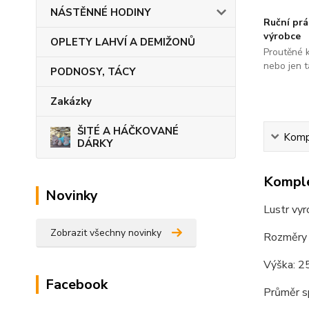
NÁSTĚNNÉ HODINY
Ruční pr
výrobce
OPLETY LAHVÍ A DEMIŽONŮ
Proutěné 
nebo jen t
PODNOSY, TÁCY
Zakázky
ŠITÉ A HÁČKOVANÉ
Kompl
DÁRKY
Komple
Novinky
Lustr vyr
Zobrazit všechny novinky
Rozměry 
Výška: 2
Facebook
Průměr sp