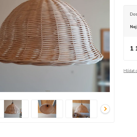
Dos
Nej
1 
Hlídat 