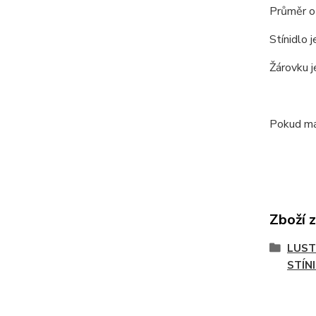
Průměr ot
Stínidlo 
Žárovku j
Pokud má
Zboží 
LUST
STÍN