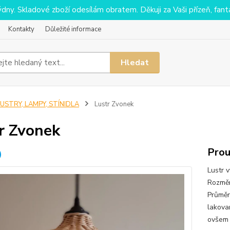
y. Skladové zboží odesílám obratem. Děkuji za Vaši přízeň, fantaz
Kontakty
Důležité informace
Hledat
USTRY, LAMPY, STÍNIDLA
Lustr Zvonek
r Zvonek
Prou
Lustr 
Rozměr
Průměr 
lakova
ovšem 