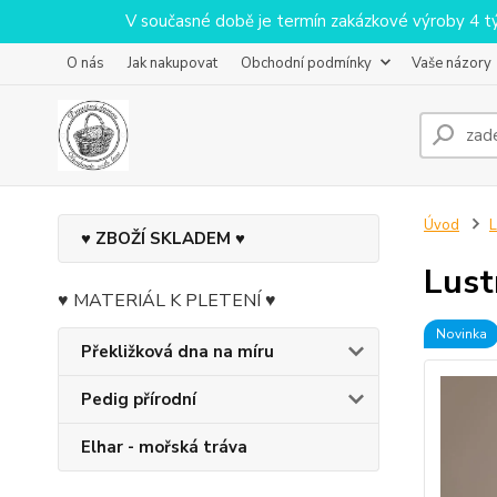
V současné době je termín zakázkové výroby 4 týdn
O nás
Jak nakupovat
Obchodní podmínky
Vaše názory
Úvod
L
♥ ZBOŽÍ SKLADEM ♥
Lust
♥ MATERIÁL K PLETENÍ ♥
Novinka
Překližková dna na míru
Pedig přírodní
Elhar - mořská tráva