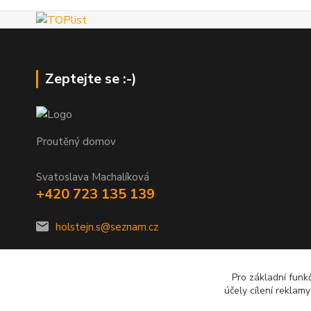
Zeptejte se :-)
Proutěný domov
Svatoslava Machalíková
+420 723 135 139
holstejn.s@seznam.cz
Pro základní funk
účely cílení reklam