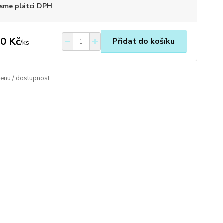
sme plátci DPH
0 Kč
Přidat do košíku
/
ks
cenu / dostupnost