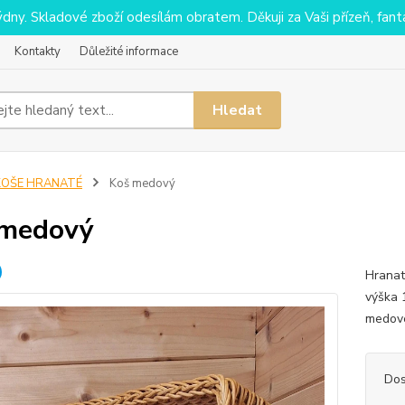
y. Skladové zboží odesílám obratem. Děkuji za Vaši přízeň, fantaz
Kontakty
Důležité informace
Hledat
KOŠE HRANATÉ
Koš medový
 medový
Hranat
výška 
medov
Dos