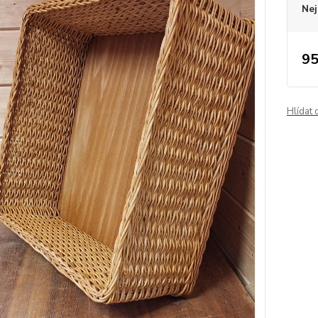
Nej
95
Hlídat 