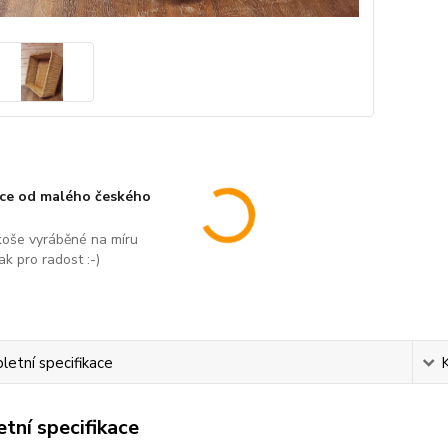
áce od malého českého
koše vyráběné na míru
ak pro radost :-)
etní specifikace
tní specifikace