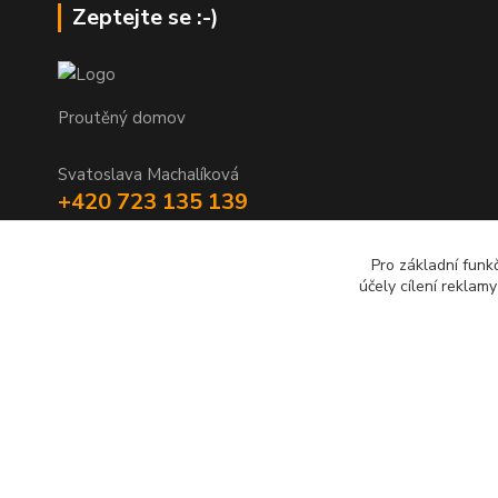
Zeptejte se :-)
Proutěný domov
Svatoslava Machalíková
+420 723 135 139
holstejn.s@seznam.cz
Pro základní funk
účely cílení reklam