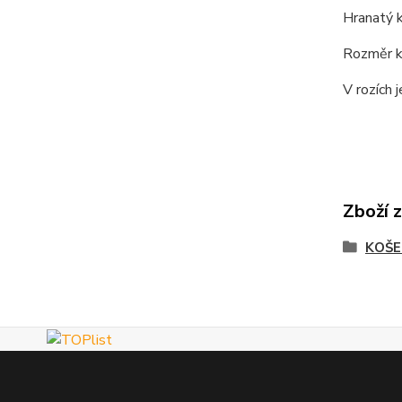
Hranatý 
Rozměr k
V rozích
Zboží 
KOŠE