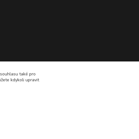
 souhlasu také pro
žete kdykoli upravit
Vytvořeno na
Eshop-rychle.cz