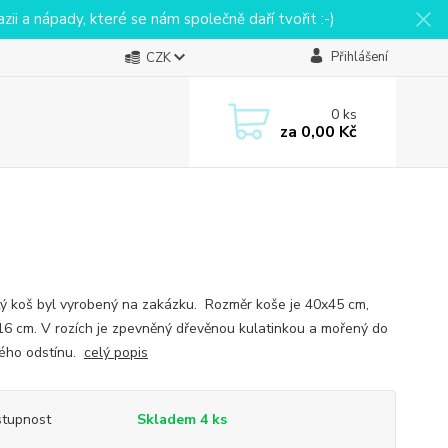
ii a nápady, které se nám společně daří tvořit :-)
Přihlášení
CZK
0
ks
za
0,00 Kč
ý koš byl vyrobený na zakázku. Rozměr koše je 40x45 cm,
16 cm. V rozích je zpevněný dřevěnou kulatinkou a mořený do
ého odstínu.
celý popis
tupnost
Skladem 4 ks