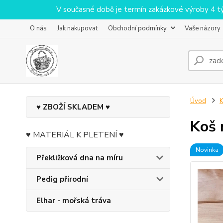
V současné době je termín zakázkové výroby 4 týdn
O nás
Jak nakupovat
Obchodní podmínky
Vaše názory
Úvod
♥ ZBOŽÍ SKLADEM ♥
Koš
♥ MATERIÁL K PLETENÍ ♥
Novinka
Překližková dna na míru
Pedig přírodní
Elhar - mořská tráva